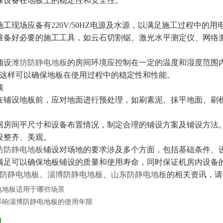
保设备在地板上的稳定性和安全性。
现场应备有220V/50HZ电源及水源，以满足施工过程中的用
备好必要的施工工具，如云石切割锯、激光水平测定仪、网络
铺设
潍坊防静电地板
的房间环境应控制在一定的温度和湿度范围内
RH。这样可以确保地板在使用过程中的稳定性和性能。
项
铺设地板前，应对地面进行预处理，如刷素泥、抹平地面、刷
房间平尺寸和设备布置情况，制定合理的铺设方案及铺设方法
设整齐、美观。
坊防静电地板
铺设对场地的要求涉及多个方面，包括基础条件、
满足可以确保地板铺设的质量和使用寿命，同时保证机房内设备
防静电地板
、
淄博防静电地板
、
山东防静电地板
的相关资讯，请关注我
电地板适用于哪些场景
影响淄博防静电地板的使用年限