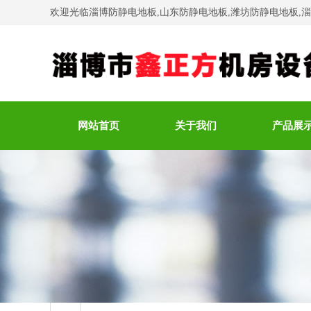
欢迎光临淄博防静电地板,山东防静电地板,潍坊防静电地板,
网站首页
关于我们
产品展